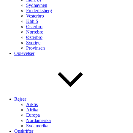
Sydhavnen
Frederiksberg
Vesterbro
Kbh S
Østerbro
Nørrebro
Østerbro
Sverige
Provinsen
Oplevelser
Rejser
Arktis
Afrika
Europa
Nordamerika
Sydamerika
Opskrifter