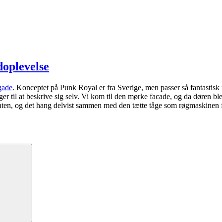
oplevelse
gade
. Konceptet på Punk Royal er fra Sverige, men passer så fantastisk
r til at beskrive sig selv. Vi kom til den mørke facade, og da døren bl
ranten, og det hang delvist sammen med den tætte tåge som røgmaskinen f
Søg