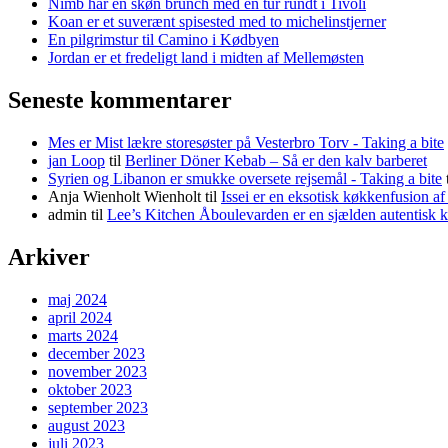
Nimb har en skøn brunch med en tur rundt i Tivoli
Koan er et suverænt spisested med to michelinstjerner
En pilgrimstur til Camino i Kødbyen
Jordan er et fredeligt land i midten af Mellemøsten
Seneste kommentarer
Mes er Mist lækre storesøster på Vesterbro Torv - Taking a bite
jan Loop
til
Berliner Döner Kebab – Så er den kalv barberet
Syrien og Libanon er smukke oversete rejsemål - Taking a bite
Anja Wienholt Wienholt
til
Issei er en eksotisk køkkenfusion a
admin
til
Lee’s Kitchen Åboulevarden er en sjælden autentisk 
Arkiver
maj 2024
april 2024
marts 2024
december 2023
november 2023
oktober 2023
september 2023
august 2023
juli 2023