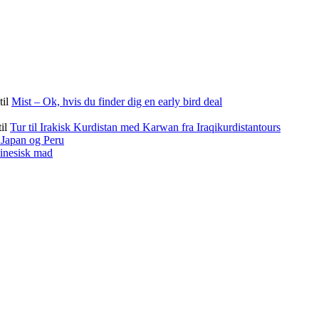
til
Mist – Ok, hvis du finder dig en early bird deal
til
Tur til Irakisk Kurdistan med Karwan fra Iraqikurdistantours
f Japan og Peru
kinesisk mad