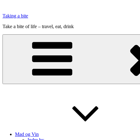
Videre
til
Taking a bite
indhold
Take a bite of life – travel, eat, drink
Mad og Vin
Indre by