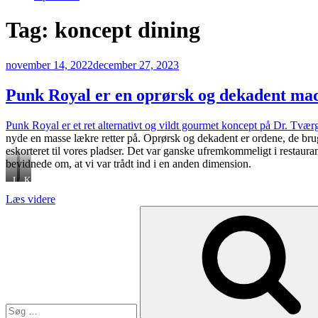
Tag:
koncept dining
Udgivet
november 14, 2022
december 27, 2023
den
Punk Royal er en oprørsk og dekadent mad
Punk Royal er et ret alternativt og vildt gourmet koncept på Dr. Tvær
nyde en masse lækre retter på. Oprørsk og dekadent er ordene, de bruge
eskorteret til vores pladser. Det var ganske ufremkommeligt i restau
bevidnede om, at vi var trådt ind i en anden dimension.
Løjrom
Krustader
“Punk
Læs videre
Søg
Royal
efter:
er
en
oprørsk
og
dekadent
madoplevelse”