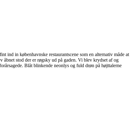
 fint ind in københavnske restaurantscene som en alternativ måde at
ev åbnet stod der er røgsky ud på gaden. Vi blev krydset af og
orårsagede. Blåt blinkende neonlys og fuld drøn på højttalerne