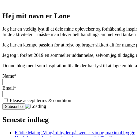
Hej mit navn er Lone
Jeg har en vældig lyst til at dele mine oplevelser og forhåbentlig inspir
finde aktiviteter – måske man bliver helt handlingslammet ved tanken
Jeg har en kæmpe passion for at rejse og bruger sikkert alt for mange
Jeg tog i foråret 2019 en sommelier uddannelse, selvom jeg til daglig er
Denne blog ment som inspiration til alle der har lyst til at tage en bi
Name*
Email*
Please accept terms & condition
Seneste indlæg
Flädie Mat og Vingård byder på svensk vin og maximal hygge