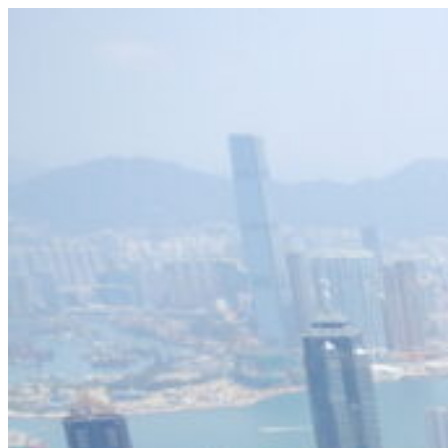
Videre
til
indhold