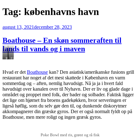
Tag:
københavns havn
Udgivet
august 13, 2021
december 28, 2023
den
Boathouse – En skøn sommeraften til
lands til vands og i maven
Boathouse
Udsigt
terrasse
til
Nyhavn
Hvad er det
Boathouse
kan? Den asiatisk/amerikanske fusions grill
restaurant har noget af det mest skattede i København en varm
sommerdag og – aften, nemlig havudsigt. Nå ja ja i hvert fald
havudsigt over kanalen over til Nyhavn. Der er liv og glade dage i
området og proppet med folk, der bader og solbader. Faktisk ligger
det lige om hjørnet fra broens gadekøkken, hvor serveringen er
ligeså høflig, som du selv gør den til, og dunkende diskorytmer
akkompagnerer din græske gyros. Der er også normalt fyldt op på
Boathouse, men mere roligt og ingen græsk gyros.
Poke Bowl med ris, grønt og rå fisk