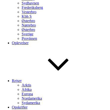
Sydhavnen
Frederiksberg
Vesterbro
Kbh S
Østerbro
Nørrebro
Østerbro
Sverige
Provinsen
Oplevelser
Rejser
Arktis
Afrika
Europa
Nordamerika
Sydamerika
Opskrifter