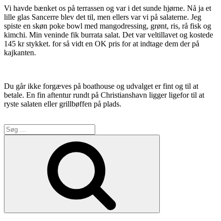
Vi havde bænket os på terrassen og var i det sunde hjørne. Nå ja et
lille glas Sancerre blev det til, men ellers var vi på salaterne. Jeg
spiste en skøn poke bowl med mangodressing, grønt, ris, rå fisk og
kimchi. Min veninde fik burrata salat. Det var veltillavet og kostede
145 kr stykket. for så vidt en OK pris for at indtage dem der på
kajkanten.
Du går ikke forgæves på boathouse og udvalget er fint og til at
betale. En fin aftentur rundt på Christianshavn ligger ligefor til at
ryste salaten eller grillbøffen på plads.
Søg
efter:
Søg