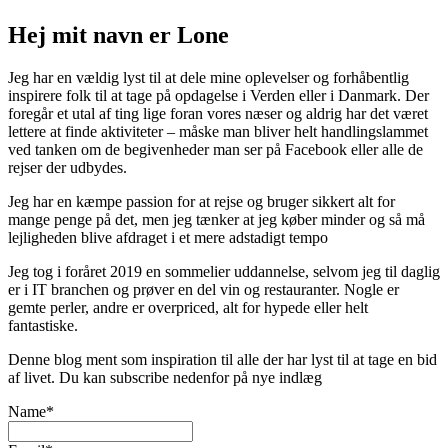
Hej mit navn er Lone
Jeg har en vældig lyst til at dele mine oplevelser og forhåbentlig
inspirere folk til at tage på opdagelse i Verden eller i Danmark. Der
foregår et utal af ting lige foran vores næser og aldrig har det været
lettere at finde aktiviteter – måske man bliver helt handlingslammet
ved tanken om de begivenheder man ser på Facebook eller alle de
rejser der udbydes.
Jeg har en kæmpe passion for at rejse og bruger sikkert alt for
mange penge på det, men jeg tænker at jeg køber minder og så må
lejligheden blive afdraget i et mere adstadigt tempo
Jeg tog i foråret 2019 en sommelier uddannelse, selvom jeg til daglig
er i IT branchen og prøver en del vin og restauranter. Nogle er
gemte perler, andre er overpriced, alt for hypede eller helt
fantastiske.
Denne blog ment som inspiration til alle der har lyst til at tage en bid
af livet. Du kan subscribe nedenfor på nye indlæg
Name*