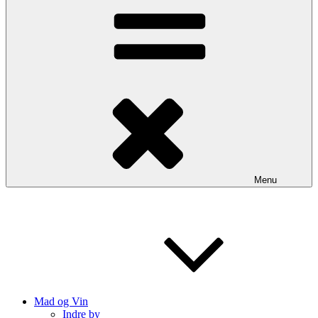
Menu
Mad og Vin
Indre by