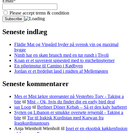
Email*
Please accept terms & condition
Seneste indlæg
Flädie Mat og Vingård byder på svensk vin og maximal
hygge
Nimb har en skøn brunch med en tur rundt i Tivoli
Koan er et suverænt spisested med to michelinstjerner
En pilgrimstur til Camino i Kødbyen
Jordan er et fredeligt land i midten af Mellemøsten
Seneste kommentarer
Mes er Mist lækre storesøster på Vesterbro Torv - Taking a
bite
til
Mist – Ok, hvis du finder dig en early bird deal
jan Loop
til
Berliner Döner Kebab – Så er den kalv barberet
Syrien og Libanon er smukke oversete rejsemål - Taking a
bite
til
Tur til Irakisk Kurdistan med Karwan fra
Iraqikurdistantours
Anja Wienholt Wienholt
til
Issei er en eksotisk køkkenfusion