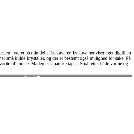
estemt været på min del af izakaya´er. Izakaya henviser egentlig til en
nner små kulde-krystaller, og der er bestemt også mulighed for sake. På
favorite of choice. Maden er japanske tapas. Små retter både varme og
Menukort