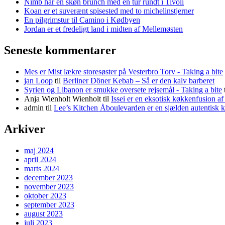
Nimb har en skøn brunch med en tur rundt i Tivoli
Koan er et suverænt spisested med to michelinstjerner
En pilgrimstur til Camino i Kødbyen
Jordan er et fredeligt land i midten af Mellemøsten
Seneste kommentarer
Mes er Mist lækre storesøster på Vesterbro Torv - Taking a bite
jan Loop
til
Berliner Döner Kebab – Så er den kalv barberet
Syrien og Libanon er smukke oversete rejsemål - Taking a bite
Anja Wienholt Wienholt
til
Issei er en eksotisk køkkenfusion a
admin
til
Lee’s Kitchen Åboulevarden er en sjælden autentisk 
Arkiver
maj 2024
april 2024
marts 2024
december 2023
november 2023
oktober 2023
september 2023
august 2023
juli 2023