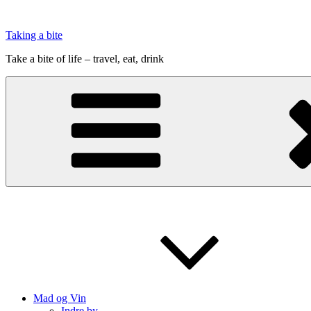
Videre
til
Taking a bite
indhold
Take a bite of life – travel, eat, drink
Mad og Vin
Indre by