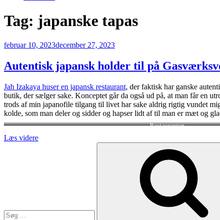
Tag:
japanske tapas
Udgivet
februar 10, 2023
december 27, 2023
den
Autentisk japansk holder til på Gasværksv
Jah Izakaya huser en japansk restaurant
, der faktisk har ganske auten
butik, der sælger sake. Konceptet går da også ud på, at man får en utro
trods af min japanofile tilgang til livet har sake aldrig rigtig vunde
kolde, som man deler og sidder og hapser lidt af til man er mæt og gla
Restauranten
“Autentisk
Læs videre
Søg
japansk
efter:
holder
til
på
Gasværksvej”