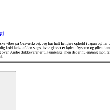
ej
tiske vibes på Gasværksvej. Jeg har haft længere ophold i Japan og har b
lig kold fadøl af den slags, hvor glasset er kølet i fryseren og øllen da
t mig over. Andre drikkevarer er tilgængelige, men det er nu engang mon 
d.
Søg