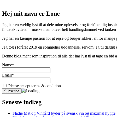
Hej mit navn er Lone
Jeg har en vældig lyst til at dele mine oplevelser og forhåbentlig inspir
finde aktiviteter – måske man bliver helt handlingslammet ved tanken
Jeg har en kæmpe passion for at rejse og bruger sikkert alt for mange
Jeg tog i foråret 2019 en sommelier uddannelse, selvom jeg til daglig er
Denne blog ment som inspiration til alle der har lyst til at tage en bi
Name*
Email*
Please accept terms & condition
Seneste indlæg
Flädie Mat og Vingård byder på svensk vin og maximal hygge