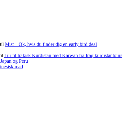
til
Mist – Ok, hvis du finder dig en early bird deal
til
Tur til Irakisk Kurdistan med Karwan fra Iraqikurdistantours
f Japan og Peru
kinesisk mad