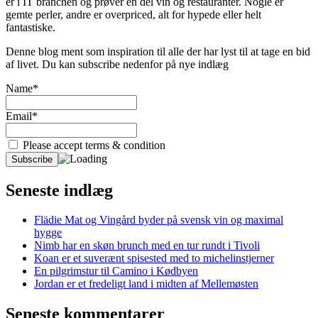
er i IT branchen og prøver en del vin og restauranter. Nogle er
gemte perler, andre er overpriced, alt for hypede eller helt
fantastiske.
Denne blog ment som inspiration til alle der har lyst til at tage en bid
af livet. Du kan subscribe nedenfor på nye indlæg
Name*
Email*
Please accept terms & condition
Seneste indlæg
Flädie Mat og Vingård byder på svensk vin og maximal
hygge
Nimb har en skøn brunch med en tur rundt i Tivoli
Koan er et suverænt spisested med to michelinstjerner
En pilgrimstur til Camino i Kødbyen
Jordan er et fredeligt land i midten af Mellemøsten
Seneste kommentarer