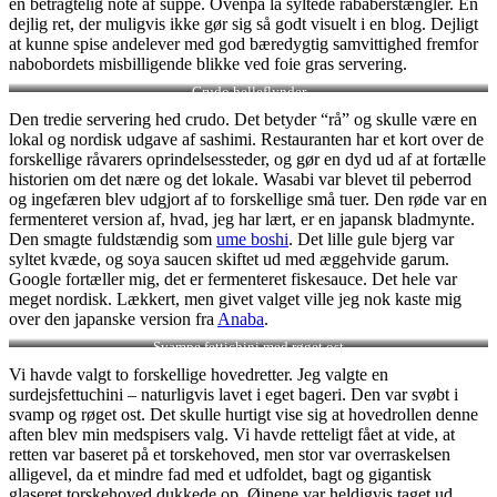
en betragtelig note af suppe. Ovenpå lå syltede rababerstængler. En
dejlig ret, der muligvis ikke gør sig så godt visuelt i en blog. Dejligt
at kunne spise andelever med god bæredygtig samvittighed fremfor
nabobordets misbilligende blikke ved foie gras servering.
Crudo helleflynder
Den tredie servering hed crudo. Det betyder “rå” og skulle være en
lokal og nordisk udgave af sashimi. Restauranten har et kort over de
forskellige råvarers oprindelsessteder, og gør en dyd ud af at fortælle
historien om det nære og det lokale. Wasabi var blevet til peberrod
og ingefæren blev udgjort af to forskellige små tuer. Den røde var en
fermenteret version af, hvad, jeg har lært, er en japansk bladmynte.
Den smagte fuldstændig som
ume boshi
. Det lille gule bjerg var
syltet kvæde, og soya saucen skiftet ud med æggehvide garum.
Google fortæller mig, det er fermenteret fiskesauce. Det hele var
meget nordisk. Lækkert, men givet valget ville jeg nok kaste mig
over den japanske version fra
Anaba
.
Svampe fettichini med røget ost
Vi havde valgt to forskellige hovedretter. Jeg valgte en
surdejsfettuchini – naturligvis lavet i eget bageri. Den var svøbt i
svamp og røget ost. Det skulle hurtigt vise sig at hovedrollen denne
aften blev min medspisers valg. Vi havde retteligt fået at vide, at
retten var baseret på et torskehoved, men stor var overraskelsen
alligevel, da et mindre fad med et udfoldet, bagt og gigantisk
glaseret torskehoved dukkede op. Øjnene var heldigvis taget ud,