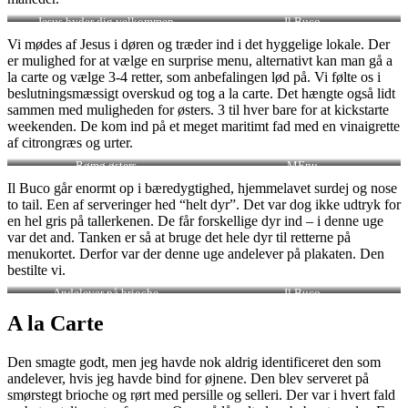
Jesus byder dig velkommen
Il Buco
Vi mødes af Jesus i døren og træder ind i det hyggelige lokale. Der
er mulighed for at vælge en surprise menu, alternativt kan man gå a
la carte og vælge 3-4 retter, som anbefalingen lød på. Vi følte os i
beslutningsmæssigt overskud og tog a la carte. Det hængte også lidt
sammen med muligheden for østers. 3 til hver bare for at kickstarte
weekenden. De kom ind på et meget maritimt fad med en vinaigrette
af citrongræs og urter.
Rømø østers
MEnu
Il Buco går enormt op i bæredygtighed, hjemmelavet surdej og nose
to tail. Een af serveringer hed “helt dyr”. Det var dog ikke udtryk for
en hel gris på tallerkenen. De får forskellige dyr ind – i denne uge
var det and. Tanken er så at bruge det hele dyr til retterne på
menukortet. Derfor var der denne uge andelever på plakaten. Den
bestilte vi.
Andelever på brioche
Il Buco
A la Carte
Den smagte godt, men jeg havde nok aldrig identificeret den som
andelever, hvis jeg havde bind for øjnene. Den blev serveret på
smørstegt brioche og rørt med persille og selleri. Der var i hvert fald