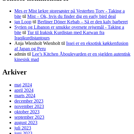
Mes er Mist lækre storesøster på Vesterbro Torv - Taking a
bite
til
Mist – Ok, hvis du finder dig en early bird deal
jan Loop
til
Berliner Döner Kebab – Så er den kalv barberet
Syrien og Libanon er smukke oversete rejsemål - Taking a
bite
til
Tur til Irakisk Kurdistan med Karwan fra
Iraqikurdistantours
Anja Wienholt Wienholt
til
Issei er en eksotisk køkkenfusion
af Japan og Peru
admin
til
Lee’s Kitchen Åboulevarden er en sjælden autentisk
kinesisk mad
Arkiver
maj 2024
april 2024
marts 2024
december 2023
november 2023
oktober 2023
september 2023
august 2023
juli 2023
juni 2023