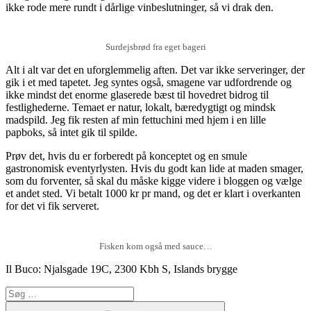
ikke rode mere rundt i dårlige vinbeslutninger, så vi drak den.
Surdejsbrød fra eget bageri
Alt i alt var det en uforglemmelig aften. Det var ikke serveringer, der
gik i et med tapetet. Jeg syntes også, smagene var udfordrende og
ikke mindst det enorme glaserede bæst til hovedret bidrog til
festlighederne. Temaet er natur, lokalt, bæredygtigt og mindsk
madspild. Jeg fik resten af min fettuchini med hjem i en lille
papboks, så intet gik til spilde.
Prøv det, hvis du er forberedt på konceptet og en smule
gastronomisk eventyrlysten. Hvis du godt kan lide at maden smager,
som du forventer, så skal du måske kigge videre i bloggen og vælge
et andet sted. Vi betalt 1000 kr pr mand, og det er klart i overkanten
for det vi fik serveret.
Fisken kom også med sauce…
Il Buco: Njalsgade 19C, 2300 Kbh S, Islands brygge
Søg
efter:
Søg