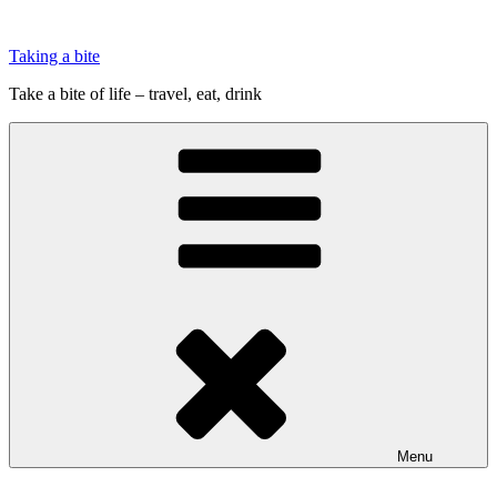
Videre
til
Taking a bite
indhold
Take a bite of life – travel, eat, drink
Menu