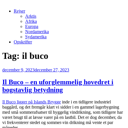
Rejser
Arktis
Afrika
Europa
Nordamerika
Sydamerika
Opskrifter
Tag:
il buco
Udgivet
december 9, 2023
december 27, 2023
den
Il Buco – en uforglemmelig hovedret i
bogstavlig betydning
Il Buco ligger på Islands Brygge
inde i en tidligere industriel
baggård, og det fremgår klart vi sidder i en gammel lagerbygning
med små sommerafsatser til hyggelig vindrikning, som tidligere har
været brugt til at læsse varer på en lastbil. Det er dog december, da
vi frekventerer stedet og sommer-vin drikning må vente et par
måneder.