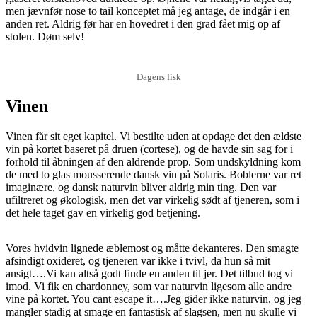
men jævnfør nose to tail konceptet må jeg antage, de indgår i en
anden ret. Aldrig før har en hovedret i den grad fået mig op af
stolen. Døm selv!
Dagens fisk
Vinen
Vinen får sit eget kapitel. Vi bestilte uden at opdage det den ældste
vin på kortet baseret på druen (cortese), og de havde sin sag for i
forhold til åbningen af den aldrende prop. Som undskyldning kom
de med to glas mousserende dansk vin på Solaris. Boblerne var ret
imaginære, og dansk naturvin bliver aldrig min ting. Den var
ufiltreret og økologisk, men det var virkelig sødt af tjeneren, som i
det hele taget gav en virkelig god betjening.
Vores hvidvin lignede æblemost og måtte dekanteres. Den smagte
afsindigt oxideret, og tjeneren var ikke i tvivl, da hun så mit
ansigt….Vi kan altså godt finde en anden til jer. Det tilbud tog vi
imod. Vi fik en chardonney, som var naturvin ligesom alle andre
vine på kortet. You cant escape it….Jeg gider ikke naturvin, og jeg
mangler stadig at smage en fantastisk af slagsen, men nu skulle vi