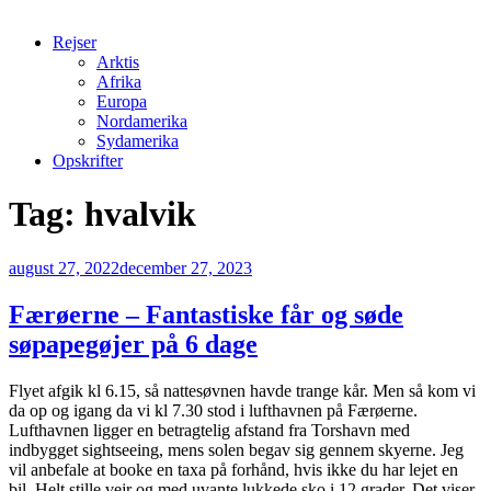
Rejser
Arktis
Afrika
Europa
Nordamerika
Sydamerika
Opskrifter
Tag:
hvalvik
Udgivet
august 27, 2022
december 27, 2023
den
Færøerne – Fantastiske får og søde
søpapegøjer på 6 dage
Flyet afgik kl 6.15, så nattesøvnen havde trange kår. Men så kom vi
da op og igang da vi kl 7.30 stod i lufthavnen på Færøerne.
Lufthavnen ligger en betragtelig afstand fra Torshavn med
indbygget sightseeing, mens solen begav sig gennem skyerne. Jeg
vil anbefale at booke en taxa på forhånd, hvis ikke du har lejet en
bil. Helt stille vejr og med uvante lukkede sko i 12 grader. Det viser