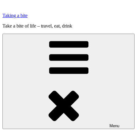
Videre
til
Taking a bite
indhold
Take a bite of life – travel, eat, drink
Menu