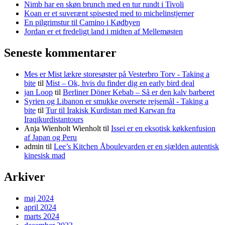
Nimb har en skøn brunch med en tur rundt i Tivoli
Koan er et suverænt spisested med to michelinstjerner
En pilgrimstur til Camino i Kødbyen
Jordan er et fredeligt land i midten af Mellemøsten
Seneste kommentarer
Mes er Mist lækre storesøster på Vesterbro Torv - Taking a
bite
til
Mist – Ok, hvis du finder dig en early bird deal
jan Loop
til
Berliner Döner Kebab – Så er den kalv barberet
Syrien og Libanon er smukke oversete rejsemål - Taking a
bite
til
Tur til Irakisk Kurdistan med Karwan fra
Iraqikurdistantours
Anja Wienholt Wienholt
til
Issei er en eksotisk køkkenfusion
af Japan og Peru
admin
til
Lee’s Kitchen Åboulevarden er en sjælden autentisk
kinesisk mad
Arkiver
maj 2024
april 2024
marts 2024