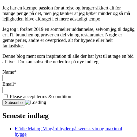
Jeg har en kæmpe passion for at rejse og bruger sikkert alt for
mange penge på det, men jeg tænker at jeg køber minder og så må
lejligheden blive afdraget i et mere adstadigt tempo
Jeg tog i foråret 2019 en sommelier uddannelse, selvom jeg til daglig
er i IT branchen og prøver en del vin og restauranter. Nogle er
gemte perler, andre er overpriced, alt for hypede eller helt
fantastiske.
Denne blog ment som inspiration til alle der har lyst til at tage en bid
af livet. Du kan subscribe nedenfor på nye indlæg
Name*
Email*
Please accept terms & condition
Seneste indlæg
Flädie Mat og Vingård byder på svensk vin og maximal
hygge