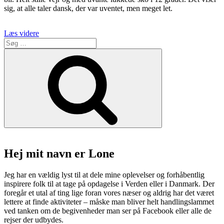
sig, at alle taler dansk, der var uventet, men meget let.
“Færøerne
Læs videre
Søg
–
efter:
Fantastiske
Søg
får
og
søde
søpapegøjer
på
6
dage”
Hej mit navn er Lone
Jeg har en vældig lyst til at dele mine oplevelser og forhåbentlig
inspirere folk til at tage på opdagelse i Verden eller i Danmark. Der
foregår et utal af ting lige foran vores næser og aldrig har det været
lettere at finde aktiviteter – måske man bliver helt handlingslammet
ved tanken om de begivenheder man ser på Facebook eller alle de
rejser der udbydes.