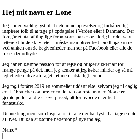
Hej mit navn er Lone
Jeg har en vældig lyst til at dele mine oplevelser og forhåbentlig
inspirere folk til at tage på opdagelse i Verden eller i Danmark. Der
foregår et utal af ting lige foran vores næser og aldrig har det været
lettere at finde aktiviteter – måske man bliver helt handlingslammet
ved tanken om de begivenheder man ser på Facebook eller alle de
rejser der udbydes.
Jeg har en kæmpe passion for at rejse og bruger sikkert alt for
mange penge på det, men jeg tænker at jeg køber minder og så må
lejligheden blive afdraget i et mere adstadigt tempo
Jeg tog i foråret 2019 en sommelier uddannelse, selvom jeg til daglig
er i IT branchen og prøver en del vin og restauranter. Nogle er
gemte perler, andre er overpriced, alt for hypede eller helt
fantastiske.
Denne blog ment som inspiration til alle der har lyst til at tage en bid
af livet. Du kan subscribe nedenfor på nye indlæg
Name*