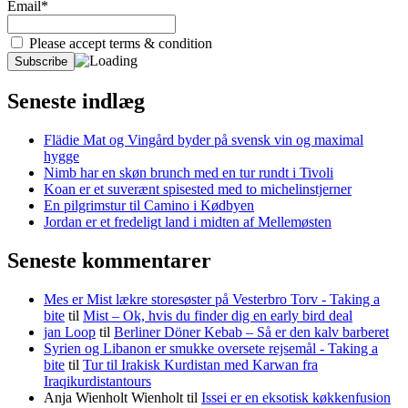
Email*
Please accept terms & condition
Seneste indlæg
Flädie Mat og Vingård byder på svensk vin og maximal
hygge
Nimb har en skøn brunch med en tur rundt i Tivoli
Koan er et suverænt spisested med to michelinstjerner
En pilgrimstur til Camino i Kødbyen
Jordan er et fredeligt land i midten af Mellemøsten
Seneste kommentarer
Mes er Mist lækre storesøster på Vesterbro Torv - Taking a
bite
til
Mist – Ok, hvis du finder dig en early bird deal
jan Loop
til
Berliner Döner Kebab – Så er den kalv barberet
Syrien og Libanon er smukke oversete rejsemål - Taking a
bite
til
Tur til Irakisk Kurdistan med Karwan fra
Iraqikurdistantours
Anja Wienholt Wienholt
til
Issei er en eksotisk køkkenfusion