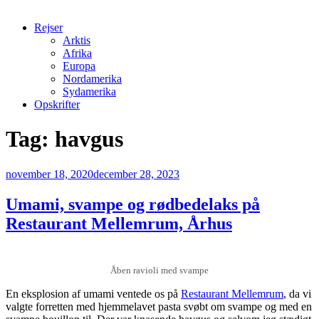
Rejser
Arktis
Afrika
Europa
Nordamerika
Sydamerika
Opskrifter
Tag:
havgus
Udgivet
november 18, 2020
december 28, 2023
den
Umami, svampe og rødbedelaks på
Restaurant Mellemrum, Århus
Åben ravioli med svampe
En eksplosion af umami ventede os på
Restaurant Mellemrum
, da vi
valgte forretten med hjemmelavet pasta svøbt om svampe og med en