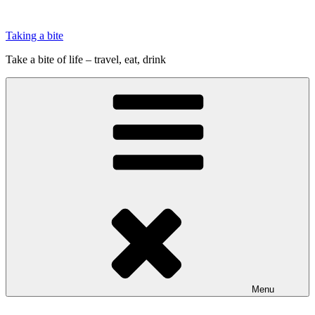
Videre
til
Taking a bite
indhold
Take a bite of life – travel, eat, drink
Menu