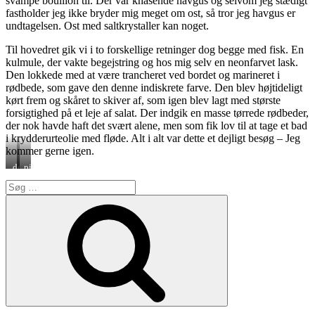
svampe bouillon til. Der var knasende havgus og selvom jeg stædigt
fastholder jeg ikke bryder mig meget om ost, så tror jeg havgus er
undtagelsen. Ost med saltkrystaller kan noget.
Til hovedret gik vi i to forskellige retninger dog begge med fisk. En
kulmule, der vakte begejstring og hos mig selv en neonfarvet lask.
Den lokkede med at være trancheret ved bordet og marineret i
rødbede, som gave den denne indiskrete farve. Den blev højtideligt
kørt frem og skåret to skiver af, som igen blev lagt med største
forsigtighed på et leje af salat. Der indgik en masse tørrede rødbeder,
der nok havde haft det svært alene, men som fik lov til at tage et bad
i krydderurteolie med fløde. Alt i alt var dette et dejligt besøg – Jeg
kommer gerne igen.
den
pink
berømte
laks
Søg
bordtranchering
med
efter:
urteolie
Søg