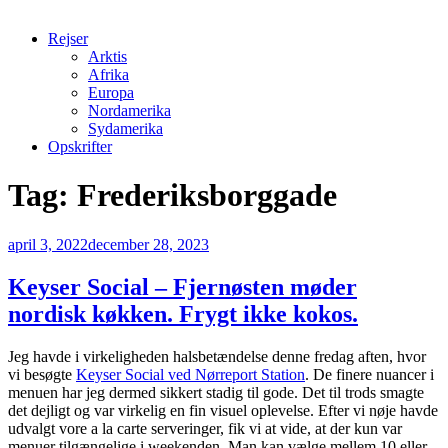
Rejser
Arktis
Afrika
Europa
Nordamerika
Sydamerika
Opskrifter
Tag:
Frederiksborggade
Udgivet
april 3, 2022
december 28, 2023
den
Keyser Social – Fjernøsten møder
nordisk køkken. Frygt ikke kokos.
Jeg havde i virkeligheden halsbetændelse denne fredag aften, hvor
vi besøgte
Keyser Social ved Nørreport Station
. De finere nuancer i
menuen har jeg dermed sikkert stadig til gode. Det til trods smagte
det dejligt og var virkelig en fin visuel oplevelse. Efter vi nøje havde
udvalgt vore a la carte serveringer, fik vi at vide, at der kun var
menuer tilgængelige i weekenden. Man kan vælge mellem 10 eller