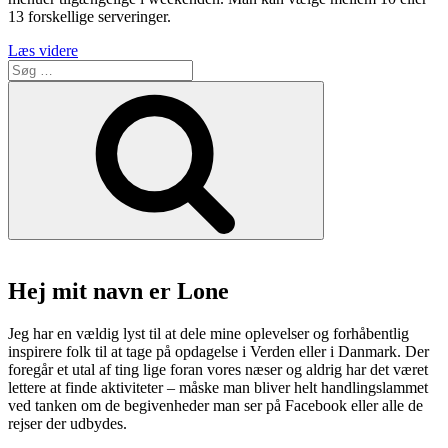
13 forskellige serveringer.
“Keyser
Læs videre
Søg
Social
efter:
–
Søg
Fjernøsten
møder
nordisk
køkken.
Frygt
ikke
kokos.”
Hej mit navn er Lone
Jeg har en vældig lyst til at dele mine oplevelser og forhåbentlig
inspirere folk til at tage på opdagelse i Verden eller i Danmark. Der
foregår et utal af ting lige foran vores næser og aldrig har det været
lettere at finde aktiviteter – måske man bliver helt handlingslammet
ved tanken om de begivenheder man ser på Facebook eller alle de
rejser der udbydes.