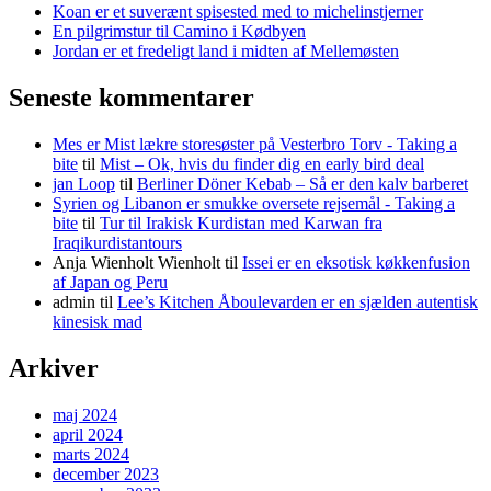
Koan er et suverænt spisested med to michelinstjerner
En pilgrimstur til Camino i Kødbyen
Jordan er et fredeligt land i midten af Mellemøsten
Seneste kommentarer
Mes er Mist lækre storesøster på Vesterbro Torv - Taking a
bite
til
Mist – Ok, hvis du finder dig en early bird deal
jan Loop
til
Berliner Döner Kebab – Så er den kalv barberet
Syrien og Libanon er smukke oversete rejsemål - Taking a
bite
til
Tur til Irakisk Kurdistan med Karwan fra
Iraqikurdistantours
Anja Wienholt Wienholt
til
Issei er en eksotisk køkkenfusion
af Japan og Peru
admin
til
Lee’s Kitchen Åboulevarden er en sjælden autentisk
kinesisk mad
Arkiver
maj 2024
april 2024
marts 2024
december 2023