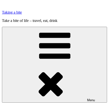
Videre
til
Taking a bite
indhold
Take a bite of life – travel, eat, drink
Menu