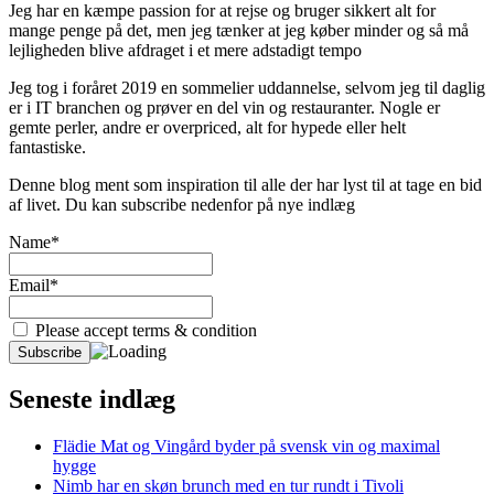
Jeg har en kæmpe passion for at rejse og bruger sikkert alt for
mange penge på det, men jeg tænker at jeg køber minder og så må
lejligheden blive afdraget i et mere adstadigt tempo
Jeg tog i foråret 2019 en sommelier uddannelse, selvom jeg til daglig
er i IT branchen og prøver en del vin og restauranter. Nogle er
gemte perler, andre er overpriced, alt for hypede eller helt
fantastiske.
Denne blog ment som inspiration til alle der har lyst til at tage en bid
af livet. Du kan subscribe nedenfor på nye indlæg
Name*
Email*
Please accept terms & condition
Seneste indlæg
Flädie Mat og Vingård byder på svensk vin og maximal
hygge
Nimb har en skøn brunch med en tur rundt i Tivoli