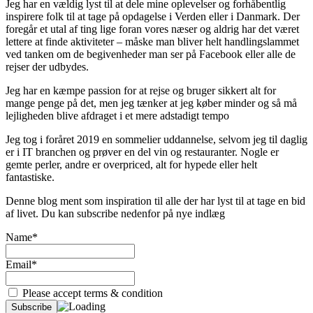
Jeg har en vældig lyst til at dele mine oplevelser og forhåbentlig
inspirere folk til at tage på opdagelse i Verden eller i Danmark. Der
foregår et utal af ting lige foran vores næser og aldrig har det været
lettere at finde aktiviteter – måske man bliver helt handlingslammet
ved tanken om de begivenheder man ser på Facebook eller alle de
rejser der udbydes.
Jeg har en kæmpe passion for at rejse og bruger sikkert alt for
mange penge på det, men jeg tænker at jeg køber minder og så må
lejligheden blive afdraget i et mere adstadigt tempo
Jeg tog i foråret 2019 en sommelier uddannelse, selvom jeg til daglig
er i IT branchen og prøver en del vin og restauranter. Nogle er
gemte perler, andre er overpriced, alt for hypede eller helt
fantastiske.
Denne blog ment som inspiration til alle der har lyst til at tage en bid
af livet. Du kan subscribe nedenfor på nye indlæg
Name*
Email*
Please accept terms & condition