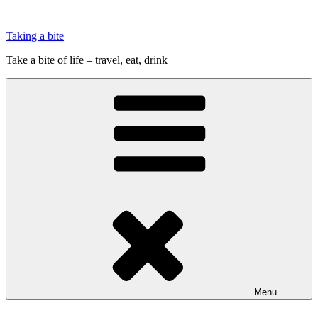
Videre
til
Taking a bite
indhold
Take a bite of life – travel, eat, drink
Menu