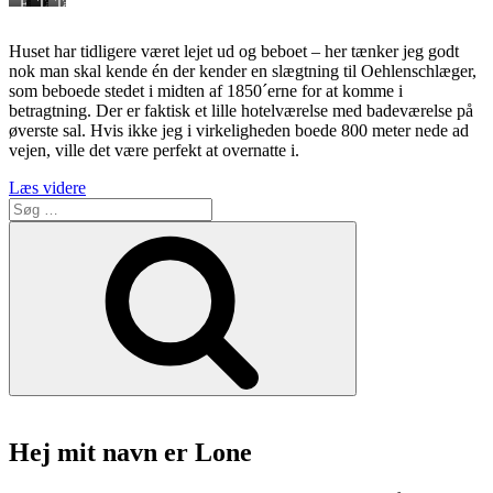
Fasangården,
Tapet
Tapet
Tapet
nu
1
2
3
i
Huset har tidligere været lejet ud og beboet – her tænker jeg godt
grå
nok man skal kende én der kender en slægtning til Oehlenschlæger,
som beboede stedet i midten af 1850´erne for at komme i
betragtning. Der er faktisk et lille hotelværelse med badeværelse på
øverste sal. Hvis ikke jeg i virkeligheden boede 800 meter nede ad
vejen, ville det være perfekt at overnatte i.
“Frokost
Læs videre
Søg
på
efter:
Fasangården
Søg
i
Frederiksberg
Have”
Hej mit navn er Lone