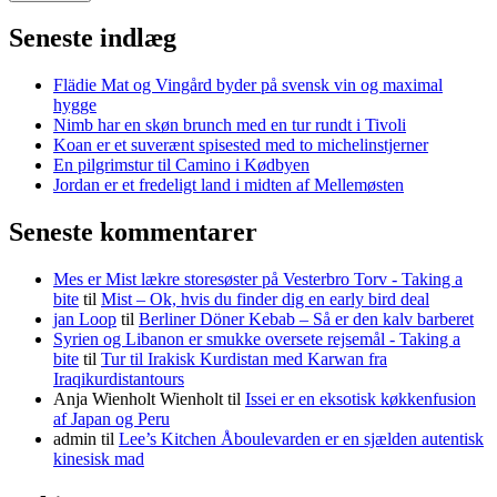
Seneste indlæg
Flädie Mat og Vingård byder på svensk vin og maximal
hygge
Nimb har en skøn brunch med en tur rundt i Tivoli
Koan er et suverænt spisested med to michelinstjerner
En pilgrimstur til Camino i Kødbyen
Jordan er et fredeligt land i midten af Mellemøsten
Seneste kommentarer
Mes er Mist lækre storesøster på Vesterbro Torv - Taking a
bite
til
Mist – Ok, hvis du finder dig en early bird deal
jan Loop
til
Berliner Döner Kebab – Så er den kalv barberet
Syrien og Libanon er smukke oversete rejsemål - Taking a
bite
til
Tur til Irakisk Kurdistan med Karwan fra
Iraqikurdistantours
Anja Wienholt Wienholt
til
Issei er en eksotisk køkkenfusion
af Japan og Peru
admin
til
Lee’s Kitchen Åboulevarden er en sjælden autentisk
kinesisk mad