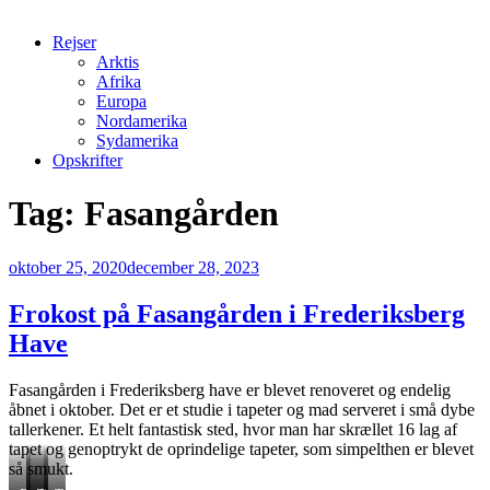
Rejser
Arktis
Afrika
Europa
Nordamerika
Sydamerika
Opskrifter
Tag:
Fasangården
Udgivet
oktober 25, 2020
december 28, 2023
den
Frokost på Fasangården i Frederiksberg
Have
Fasangården i Frederiksberg have er blevet renoveret og endelig
åbnet i oktober. Det er et studie i tapeter og mad serveret i små dybe
tallerkener. Et helt fantastisk sted, hvor man har skrællet 16 lag af
tapet og genoptrykt de oprindelige tapeter, som simpelthen er blevet
så smukt.