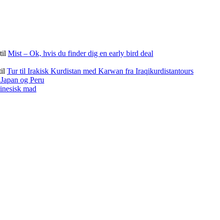
til
Mist – Ok, hvis du finder dig en early bird deal
til
Tur til Irakisk Kurdistan med Karwan fra Iraqikurdistantours
f Japan og Peru
kinesisk mad