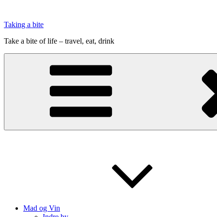
Videre
til
Taking a bite
indhold
Take a bite of life – travel, eat, drink
Mad og Vin
Indre by