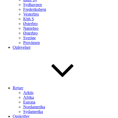
Sydhavnen
Frederiksberg
Vesterbro
Kbh S
Østerbro
Nørrebro
Østerbro
Sverige
Provinsen
Oplevelser
Rejser
Arktis
Afrika
Europa
Nordamerika
Sydamerika
Opskrifter