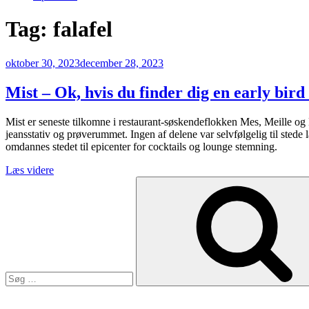
Tag:
falafel
Udgivet
oktober 30, 2023
december 28, 2023
den
Mist – Ok, hvis du finder dig en early bird
Mist er seneste tilkomne i restaurant-søskendeflokken Mes, Meille og Mi
jeansstativ og prøverummet. Ingen af delene var selvfølgelig til stede 
omdannes stedet til epicenter for cocktails og lounge stemning.
“Mist
Læs videre
Søg
–
efter:
Ok,
hvis
du
finder
dig
en
early
bird
deal”