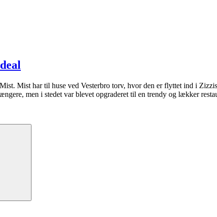
 deal
st. Mist har til huse ved Vesterbro torv, hvor den er flyttet ind i Zizzi
længere, men i stedet var blevet opgraderet til en trendy og lækker rest
Søg