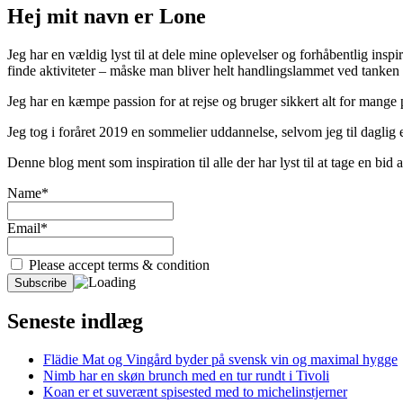
Hej mit navn er Lone
Jeg har en vældig lyst til at dele mine oplevelser og forhåbentlig inspir
finde aktiviteter – måske man bliver helt handlingslammet ved tanken
Jeg har en kæmpe passion for at rejse og bruger sikkert alt for mange
Jeg tog i foråret 2019 en sommelier uddannelse, selvom jeg til daglig er
Denne blog ment som inspiration til alle der har lyst til at tage en bi
Name*
Email*
Please accept terms & condition
Seneste indlæg
Flädie Mat og Vingård byder på svensk vin og maximal hygge
Nimb har en skøn brunch med en tur rundt i Tivoli
Koan er et suverænt spisested med to michelinstjerner