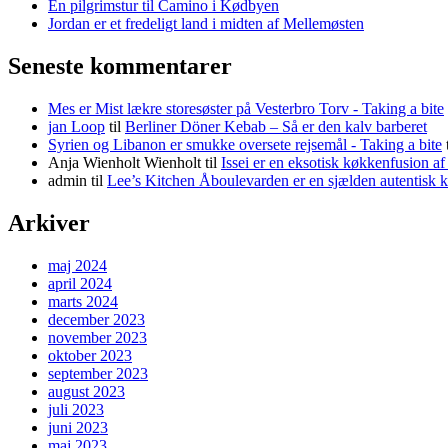
En pilgrimstur til Camino i Kødbyen
Jordan er et fredeligt land i midten af Mellemøsten
Seneste kommentarer
Mes er Mist lækre storesøster på Vesterbro Torv - Taking a bite
jan Loop
til
Berliner Döner Kebab – Så er den kalv barberet
Syrien og Libanon er smukke oversete rejsemål - Taking a bite
Anja Wienholt Wienholt
til
Issei er en eksotisk køkkenfusion a
admin
til
Lee’s Kitchen Åboulevarden er en sjælden autentisk 
Arkiver
maj 2024
april 2024
marts 2024
december 2023
november 2023
oktober 2023
september 2023
august 2023
juli 2023
juni 2023
maj 2023