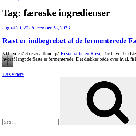
Tag:
færøske ingredienser
Udgivet
august 20, 2022
december 28, 2023
den
Ræst er indbegrebet af de fermenterede F
Vi havde fået reservationer på
Restaurationen Ræst
, Torshavn, i sidst
hvoraf langt de fleste er fermenterede. Det dækker både over hval, fi
Ræst
Indgangen
“Ræst
Læs videre
Søg
er
efter:
indbegrebet
af
de
fermenterede
Færøerne”