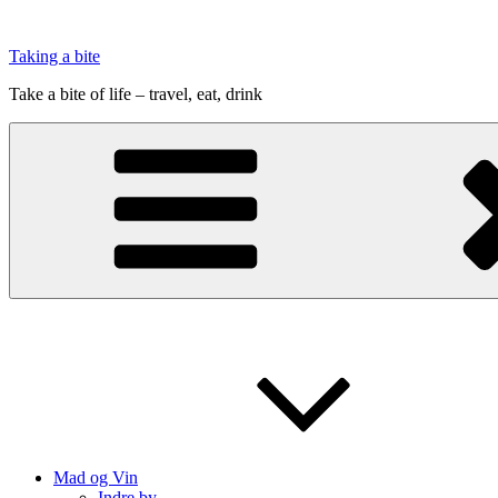
Videre
til
Taking a bite
indhold
Take a bite of life – travel, eat, drink
Mad og Vin
Indre by