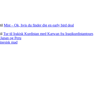
til
Mist – Ok, hvis du finder dig en early bird deal
til
Tur til Irakisk Kurdistan med Karwan fra Iraqikurdistantours
f Japan og Peru
kinesisk mad