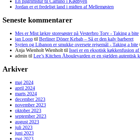
En pilgrimstur til Camino i Kødbyen
Jordan er et fredeligt land i midten af Mellemøsten
Seneste kommentarer
Mes er Mist lækre storesøster på Vesterbro Torv - Taking a bite
jan Loop
til
Berliner Döner Kebab – Så er den kalv barberet
Syrien og Libanon er smukke oversete rejsemål - Taking a bite
Anja Wienholt Wienholt
til
Issei er en eksotisk køkkenfusion a
admin
til
Lee’s Kitchen Åboulevarden er en sjælden autentisk 
Arkiver
maj 2024
april 2024
marts 2024
december 2023
november 2023
oktober 2023
september 2023
august 2023
juli 2023
juni 2023
maj 2023