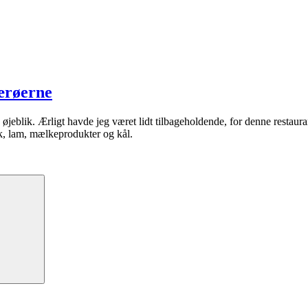
ærøerne
e øjeblik. Ærligt havde jeg været lidt tilbageholdende, for denne restaur
sk, lam, mælkeprodukter og kål.
Søg