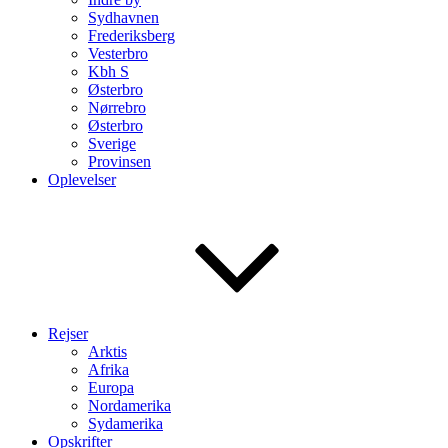
Sydhavnen
Frederiksberg
Vesterbro
Kbh S
Østerbro
Nørrebro
Østerbro
Sverige
Provinsen
Oplevelser
Rejser
Arktis
Afrika
Europa
Nordamerika
Sydamerika
Opskrifter