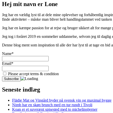
Hej mit navn er Lone
Jeg har en vældig lyst til at dele mine oplevelser og forhåbentlig inspir
finde aktiviteter – måske man bliver helt handlingslammet ved tanken
Jeg har en kæmpe passion for at rejse og bruger sikkert alt for mange
Jeg tog i foråret 2019 en sommelier uddannelse, selvom jeg til daglig er
Denne blog ment som inspiration til alle der har lyst til at tage en bi
Name*
Email*
Please accept terms & condition
Seneste indlæg
Flädie Mat og Vingård byder på svensk vin og maximal hygge
Nimb har en skøn brunch med en tur rundt i Tivoli
Koan er et suverænt spisested med to michelinstjerner