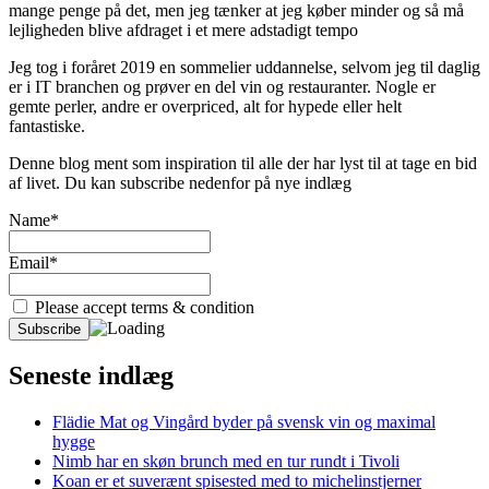
mange penge på det, men jeg tænker at jeg køber minder og så må
lejligheden blive afdraget i et mere adstadigt tempo
Jeg tog i foråret 2019 en sommelier uddannelse, selvom jeg til daglig
er i IT branchen og prøver en del vin og restauranter. Nogle er
gemte perler, andre er overpriced, alt for hypede eller helt
fantastiske.
Denne blog ment som inspiration til alle der har lyst til at tage en bid
af livet. Du kan subscribe nedenfor på nye indlæg
Name*
Email*
Please accept terms & condition
Seneste indlæg
Flädie Mat og Vingård byder på svensk vin og maximal
hygge
Nimb har en skøn brunch med en tur rundt i Tivoli
Koan er et suverænt spisested med to michelinstjerner