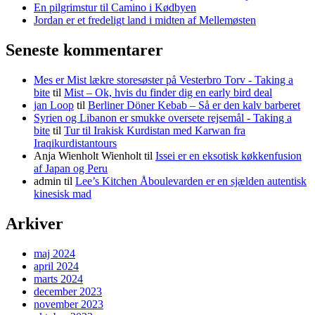
En pilgrimstur til Camino i Kødbyen
Jordan er et fredeligt land i midten af Mellemøsten
Seneste kommentarer
Mes er Mist lækre storesøster på Vesterbro Torv - Taking a
bite
til
Mist – Ok, hvis du finder dig en early bird deal
jan Loop
til
Berliner Döner Kebab – Så er den kalv barberet
Syrien og Libanon er smukke oversete rejsemål - Taking a
bite
til
Tur til Irakisk Kurdistan med Karwan fra
Iraqikurdistantours
Anja Wienholt Wienholt
til
Issei er en eksotisk køkkenfusion
af Japan og Peru
admin
til
Lee’s Kitchen Åboulevarden er en sjælden autentisk
kinesisk mad
Arkiver
maj 2024
april 2024
marts 2024
december 2023
november 2023