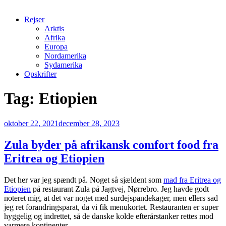
Rejser
Arktis
Afrika
Europa
Nordamerika
Sydamerika
Opskrifter
Tag:
Etiopien
Udgivet
oktober 22, 2021
december 28, 2023
den
Zula byder på afrikansk comfort food fra
Eritrea og Etiopien
Det her var jeg spændt på. Noget så sjældent som
mad fra Eritrea og
Etiopien
på restaurant Zula på Jagtvej, Nørrebro. Jeg havde godt
noteret mig, at det var noget med surdejspandekager, men ellers sad
jeg ret forandringsparat, da vi fik menukortet. Restauranten er super
hyggelig og indrettet, så de danske kolde efterårstanker rettes mod
varmere kontinenter.