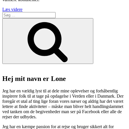
“Zula
Læs videre
Søg
byder
efter:
på
Søg
afrikansk
comfort
food
fra
Eritrea
og
Etiopien”
Hej mit navn er Lone
Jeg har en vældig lyst til at dele mine oplevelser og forhåbentlig
inspirere folk til at tage på opdagelse i Verden eller i Danmark. Der
foregår et utal af ting lige foran vores næser og aldrig har det været
lettere at finde aktiviteter – måske man bliver helt handlingslammet
ved tanken om de begivenheder man ser på Facebook eller alle de
rejser der udbydes.
Jeg har en kæmpe passion for at rejse og bruger sikkert alt for