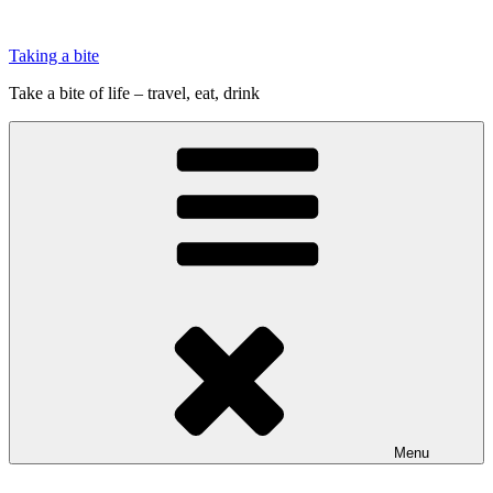
Videre
til
Taking a bite
indhold
Take a bite of life – travel, eat, drink
Menu