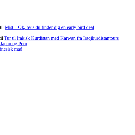
til
Mist – Ok, hvis du finder dig en early bird deal
til
Tur til Irakisk Kurdistan med Karwan fra Iraqikurdistantours
f Japan og Peru
kinesisk mad