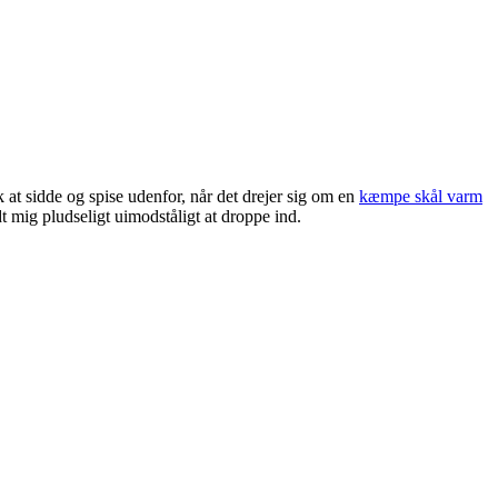
k at sidde og spise udenfor, når det drejer sig om en
kæmpe skål varm
 mig pludseligt uimodståligt at droppe ind.