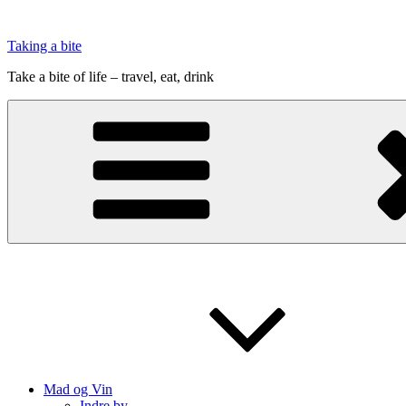
Videre
til
Taking a bite
indhold
Take a bite of life – travel, eat, drink
Mad og Vin
Indre by