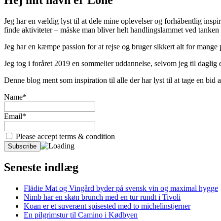
Jeg har en vældig lyst til at dele mine oplevelser og forhåbentlig inspir
finde aktiviteter – måske man bliver helt handlingslammet ved tanken
Jeg har en kæmpe passion for at rejse og bruger sikkert alt for mange
Jeg tog i foråret 2019 en sommelier uddannelse, selvom jeg til daglig er
Denne blog ment som inspiration til alle der har lyst til at tage en bi
Name*
Email*
Please accept terms & condition
Seneste indlæg
Flädie Mat og Vingård byder på svensk vin og maximal hygge
Nimb har en skøn brunch med en tur rundt i Tivoli
Koan er et suverænt spisested med to michelinstjerner
En pilgrimstur til Camino i Kødbyen