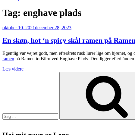
Tag:
enghave plads
Udgivet
oktober 10, 2021
december 28, 2023
den
En skøn, hot ‘n spicy skål ramen på Ramen
Egentlig var vejret godt, men efterårets rusk lurer lige om hjørnet, og
ramen
på Ramen to Biiru ved Enghave Plads. Den ligger efterhånden man
“En
Læs videre
Søg
skøn,
efter:
hot
‘n
spicy
skål
ramen
på
Ramen
to
Biiru”
Hej mit navn er Lone