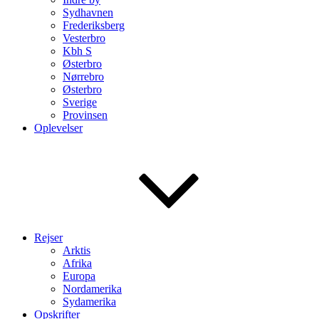
Sydhavnen
Frederiksberg
Vesterbro
Kbh S
Østerbro
Nørrebro
Østerbro
Sverige
Provinsen
Oplevelser
Rejser
Arktis
Afrika
Europa
Nordamerika
Sydamerika
Opskrifter