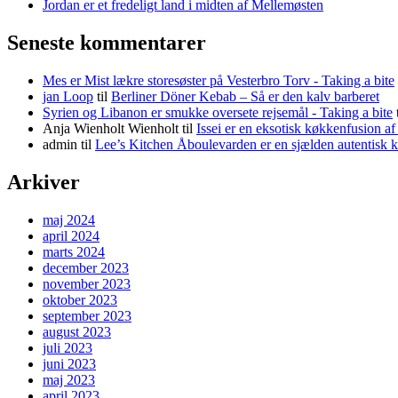
Jordan er et fredeligt land i midten af Mellemøsten
Seneste kommentarer
Mes er Mist lækre storesøster på Vesterbro Torv - Taking a bite
jan Loop
til
Berliner Döner Kebab – Så er den kalv barberet
Syrien og Libanon er smukke oversete rejsemål - Taking a bite
Anja Wienholt Wienholt
til
Issei er en eksotisk køkkenfusion a
admin
til
Lee’s Kitchen Åboulevarden er en sjælden autentisk 
Arkiver
maj 2024
april 2024
marts 2024
december 2023
november 2023
oktober 2023
september 2023
august 2023
juli 2023
juni 2023
maj 2023
april 2023