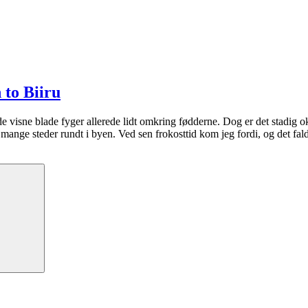
 to Biiru
 de visne blade fyger allerede lidt omkring fødderne. Dog er det stadig o
ge steder rundt i byen. Ved sen frokosttid kom jeg fordi, og det faldt
Søg