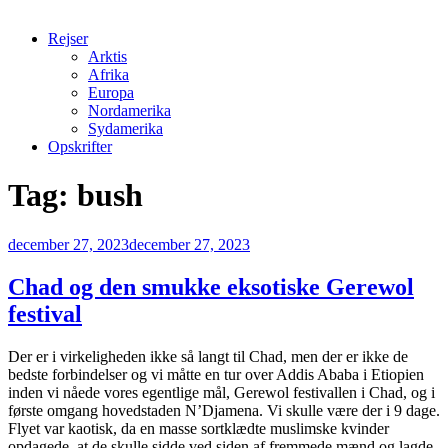
Rejser
Arktis
Afrika
Europa
Nordamerika
Sydamerika
Opskrifter
Tag:
bush
Udgivet
december 27, 2023
december 27, 2023
den
Chad og den smukke eksotiske Gerewol
festival
Der er i virkeligheden ikke så langt til Chad, men der er ikke de
bedste forbindelser og vi måtte en tur over Addis Ababa i Etiopien
inden vi nåede vores egentlige mål, Gerewol festivallen i Chad, og i
første omgang hovedstaden N’Djamena. Vi skulle være der i 9 dage.
Flyet var kaotisk, da en masse sortklædte muslimske kvinder
opdagede, at de skulle sidde ved siden af fremmede mænd og lagde