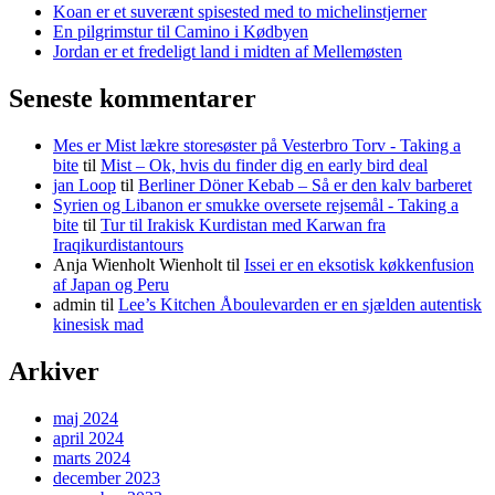
Koan er et suverænt spisested med to michelinstjerner
En pilgrimstur til Camino i Kødbyen
Jordan er et fredeligt land i midten af Mellemøsten
Seneste kommentarer
Mes er Mist lækre storesøster på Vesterbro Torv - Taking a
bite
til
Mist – Ok, hvis du finder dig en early bird deal
jan Loop
til
Berliner Döner Kebab – Så er den kalv barberet
Syrien og Libanon er smukke oversete rejsemål - Taking a
bite
til
Tur til Irakisk Kurdistan med Karwan fra
Iraqikurdistantours
Anja Wienholt Wienholt
til
Issei er en eksotisk køkkenfusion
af Japan og Peru
admin
til
Lee’s Kitchen Åboulevarden er en sjælden autentisk
kinesisk mad
Arkiver
maj 2024
april 2024
marts 2024
december 2023