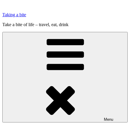
Videre
til
Taking a bite
indhold
Take a bite of life – travel, eat, drink
Menu