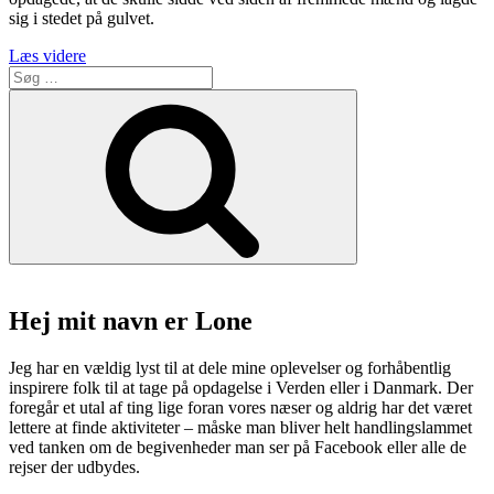
sig i stedet på gulvet.
“Chad
Læs videre
Søg
og
efter:
den
Søg
smukke
eksotiske
Gerewol
festival”
Hej mit navn er Lone
Jeg har en vældig lyst til at dele mine oplevelser og forhåbentlig
inspirere folk til at tage på opdagelse i Verden eller i Danmark. Der
foregår et utal af ting lige foran vores næser og aldrig har det været
lettere at finde aktiviteter – måske man bliver helt handlingslammet
ved tanken om de begivenheder man ser på Facebook eller alle de
rejser der udbydes.