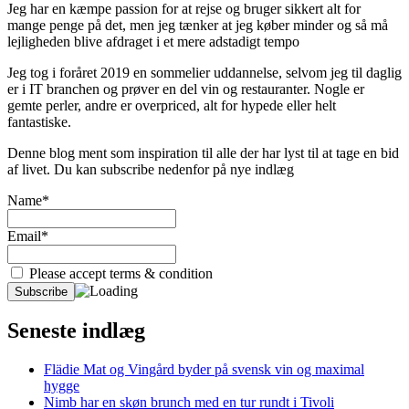
Jeg har en kæmpe passion for at rejse og bruger sikkert alt for
mange penge på det, men jeg tænker at jeg køber minder og så må
lejligheden blive afdraget i et mere adstadigt tempo
Jeg tog i foråret 2019 en sommelier uddannelse, selvom jeg til daglig
er i IT branchen og prøver en del vin og restauranter. Nogle er
gemte perler, andre er overpriced, alt for hypede eller helt
fantastiske.
Denne blog ment som inspiration til alle der har lyst til at tage en bid
af livet. Du kan subscribe nedenfor på nye indlæg
Name*
Email*
Please accept terms & condition
Seneste indlæg
Flädie Mat og Vingård byder på svensk vin og maximal
hygge
Nimb har en skøn brunch med en tur rundt i Tivoli