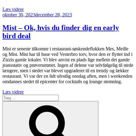
“Mes
Læs videre
Udgivet
er
oktober 30, 2023
december 28, 2023
den
Mist
lækre
Mist – Ok, hvis du finder dig en early
storesøster
bird deal
på
Vesterbro
Torv”
Mist er seneste tilkomne i restaurant-søskendeflokken Mes, Meille
og Mist. Mist har til huse ved Vesterbro torv, hvor den er flyttet ind i
Zizzis gamle lokaler. Vi blev anvist en plads lige mellem det gamle
jeansstativ og prøverummet. Ingen af delene var selvfølgelig til stede
længere, men i stedet var blevet opgraderet til en trendy og lækker
restaurant. Vi var der en lidt ufestlig onsdag aften, men i weekenden
omdannes stedet til epicenter for cocktails og lounge stemning.
“Mist
Læs videre
Søg
–
efter:
Ok,
Søg
hvis
du
finder
dig
en
early