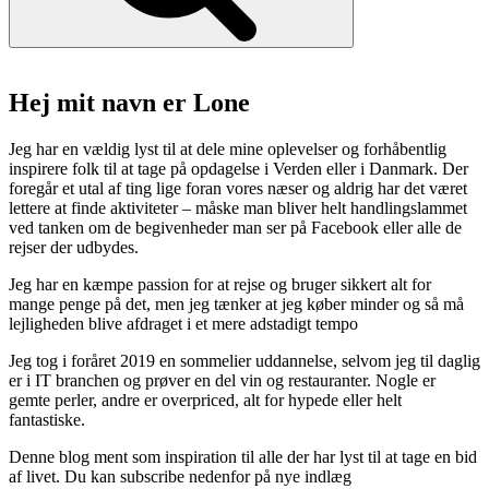
bird
deal”
Hej mit navn er Lone
Jeg har en vældig lyst til at dele mine oplevelser og forhåbentlig
inspirere folk til at tage på opdagelse i Verden eller i Danmark. Der
foregår et utal af ting lige foran vores næser og aldrig har det været
lettere at finde aktiviteter – måske man bliver helt handlingslammet
ved tanken om de begivenheder man ser på Facebook eller alle de
rejser der udbydes.
Jeg har en kæmpe passion for at rejse og bruger sikkert alt for
mange penge på det, men jeg tænker at jeg køber minder og så må
lejligheden blive afdraget i et mere adstadigt tempo
Jeg tog i foråret 2019 en sommelier uddannelse, selvom jeg til daglig
er i IT branchen og prøver en del vin og restauranter. Nogle er
gemte perler, andre er overpriced, alt for hypede eller helt
fantastiske.
Denne blog ment som inspiration til alle der har lyst til at tage en bid
af livet. Du kan subscribe nedenfor på nye indlæg