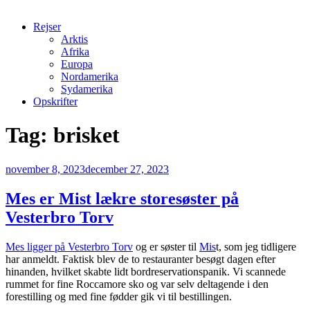
Rejser
Arktis
Afrika
Europa
Nordamerika
Sydamerika
Opskrifter
Tag:
brisket
Udgivet
november 8, 2023
december 27, 2023
den
Mes er Mist lækre storesøster på
Vesterbro Torv
Mes ligger på Vesterbro Torv
og er søster til
Mis
t, som jeg tidligere
har anmeldt. Faktisk blev de to restauranter besøgt dagen efter
hinanden, hvilket skabte lidt bordreservationspanik. Vi scannede
rummet for fine Roccamore sko og var selv deltagende i den
forestilling og med fine fødder gik vi til bestillingen.