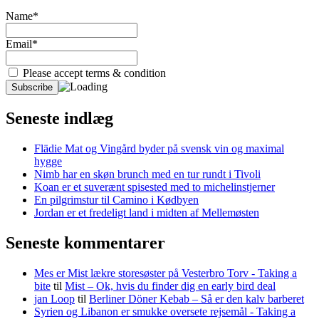
Name*
Email*
Please accept terms & condition
Seneste indlæg
Flädie Mat og Vingård byder på svensk vin og maximal
hygge
Nimb har en skøn brunch med en tur rundt i Tivoli
Koan er et suverænt spisested med to michelinstjerner
En pilgrimstur til Camino i Kødbyen
Jordan er et fredeligt land i midten af Mellemøsten
Seneste kommentarer
Mes er Mist lækre storesøster på Vesterbro Torv - Taking a
bite
til
Mist – Ok, hvis du finder dig en early bird deal
jan Loop
til
Berliner Döner Kebab – Så er den kalv barberet
Syrien og Libanon er smukke oversete rejsemål - Taking a