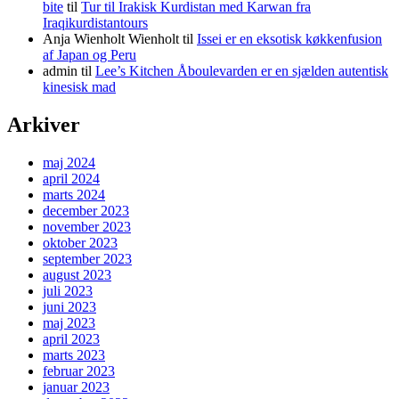
bite
til
Tur til Irakisk Kurdistan med Karwan fra
Iraqikurdistantours
Anja Wienholt Wienholt
til
Issei er en eksotisk køkkenfusion
af Japan og Peru
admin
til
Lee’s Kitchen Åboulevarden er en sjælden autentisk
kinesisk mad
Arkiver
maj 2024
april 2024
marts 2024
december 2023
november 2023
oktober 2023
september 2023
august 2023
juli 2023
juni 2023
maj 2023
april 2023
marts 2023
februar 2023
januar 2023