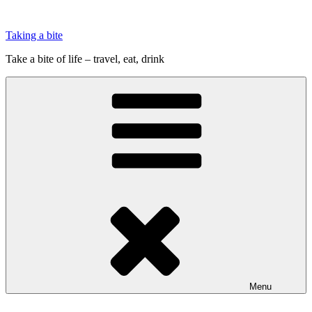
Videre
til
Taking a bite
indhold
Take a bite of life – travel, eat, drink
Menu