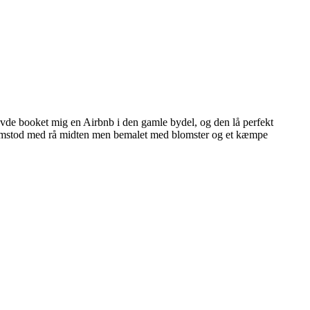
havde booket mig en Airbnb i den gamle bydel, og den lå perfekt
 fremstod med rå midten men bemalet med blomster og et kæmpe