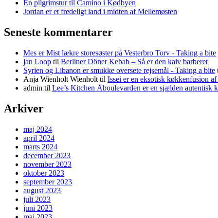
En pilgrimstur til Camino i Kødbyen
Jordan er et fredeligt land i midten af Mellemøsten
Seneste kommentarer
Mes er Mist lækre storesøster på Vesterbro Torv - Taking a bite
jan Loop
til
Berliner Döner Kebab – Så er den kalv barberet
Syrien og Libanon er smukke oversete rejsemål - Taking a bite
Anja Wienholt Wienholt
til
Issei er en eksotisk køkkenfusion a
admin
til
Lee’s Kitchen Åboulevarden er en sjælden autentisk 
Arkiver
maj 2024
april 2024
marts 2024
december 2023
november 2023
oktober 2023
september 2023
august 2023
juli 2023
juni 2023
maj 2023