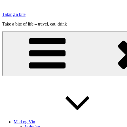
Videre
til
Taking a bite
indhold
Take a bite of life – travel, eat, drink
Mad og Vin
Indre by