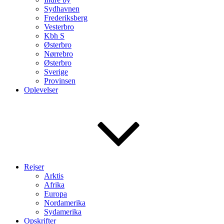
Sydhavnen
Frederiksberg
Vesterbro
Kbh S
Østerbro
Nørrebro
Østerbro
Sverige
Provinsen
Oplevelser
Rejser
Arktis
Afrika
Europa
Nordamerika
Sydamerika
Opskrifter