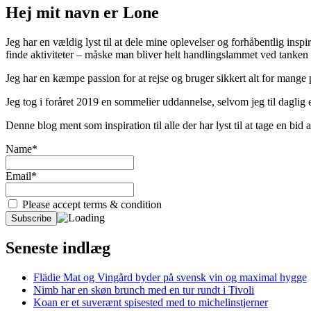
Hej mit navn er Lone
Jeg har en vældig lyst til at dele mine oplevelser og forhåbentlig inspir
finde aktiviteter – måske man bliver helt handlingslammet ved tanken
Jeg har en kæmpe passion for at rejse og bruger sikkert alt for mange
Jeg tog i foråret 2019 en sommelier uddannelse, selvom jeg til daglig er
Denne blog ment som inspiration til alle der har lyst til at tage en bi
Name*
Email*
Please accept terms & condition
Seneste indlæg
Flädie Mat og Vingård byder på svensk vin og maximal hygge
Nimb har en skøn brunch med en tur rundt i Tivoli
Koan er et suverænt spisested med to michelinstjerner