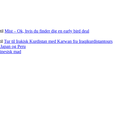
til
Mist – Ok, hvis du finder dig en early bird deal
til
Tur til Irakisk Kurdistan med Karwan fra Iraqikurdistantours
f Japan og Peru
kinesisk mad