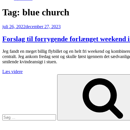
Tag:
blue church
Udgivet
juli 26, 2022
december 27, 2023
den
Forslag til forrygende forlænget weekend i
Jeg fandt en meget billig flybillet og en helt fri weekend og kombine
centralt. Jeg ankom fredag sent og skulle først igennem det sædvanl
smilende kvindeansigt i stuen.
“Forslag
Læs videre
Søg
til
efter:
forrygende
forlænget
weekend
i
Bratislava”