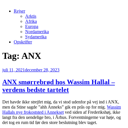
Rejser
Arktis
Afrika
Europa
Nordamerika
Sydamerika
Opskrifter
Tag:
ANX
Udgivet
juli 11, 2021
december 28, 2023
den
ANX smørrebrød hos Wassim Hallal –
verdens bedste tartelet
Det havde ikke strejfet mig, da vi stod udenfor på vej ind i ANX,
men da Stine sagde ”ahh Anneks” gik en prås op for mig.
Wassim
Hallals nye frokoststed i Annekset
ved siden af Frederikshøj, ikke
langt fra den uendelige bro, i Århus. Forventningerne var høje, og
det tog en rum tid før den store beslutning blev taget.