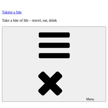
Videre
til
Taking a bite
indhold
Take a bite of life – travel, eat, drink
Menu