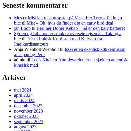
Seneste kommentarer
Mes er Mist lækre storesøster på Vesterbro Torv - Taking a
bite
til
Mist – Ok, hvis du finder dig en early bird deal
jan Loop
til
Berliner Döner Kebab – Så er den kalv barberet
Syrien og Libanon er smukke oversete rejsemål - Taking a
bite
til
Tur til Irakisk Kurdistan med Karwan fra
Iraqikurdistantours
Anja Wienholt Wienholt
til
Issei er en eksotisk køkkenfusion
af Japan og Peru
admin
til
Lee’s Kitchen Åboulevarden er en sjælden autentisk
kinesisk mad
Arkiver
maj 2024
april 2024
marts 2024
december 2023
november 2023
oktober 2023
september 2023
august 2023