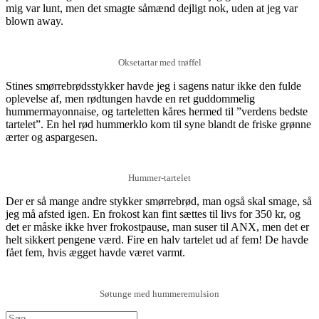
mig var lunt, men det smagte såmænd dejligt nok, uden at jeg var
blown away.
Oksetartar med trøffel
Stines smørrebrødsstykker havde jeg i sagens natur ikke den fulde
oplevelse af, men rødtungen havde en ret guddommelig
hummermayonnaise, og tarteletten kåres hermed til ”verdens bedste
tartelet”. En hel rød hummerklo kom til syne blandt de friske grønne
ærter og aspargesen.
Hummer-tartelet
Der er så mange andre stykker smørrebrød, man også skal smage, så
jeg må afsted igen. En frokost kan fint sættes til livs for 350 kr, og
det er måske ikke hver frokostpause, man suser til ANX, men det er
helt sikkert pengene værd. Fire en halv tartelet ud af fem! De havde
fået fem, hvis ægget havde været varmt.
Søtunge med hummeremulsion
Søg