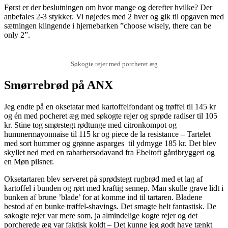
Først er der beslutningen om hvor mange og derefter hvilke? Der
anbefales 2-3 stykker. Vi nøjedes med 2 hver og gik til opgaven med
sætningen klingende i hjernebarken ”choose wisely, there can be
only 2”.
Søkogte rejer med porcheret æg
Smørrebrød på ANX
Jeg endte på en oksetatar med kartoffelfondant og trøffel til 145 kr
og én med pocheret æg med søkogte rejer og sprøde radiser til 105
kr. Stine tog smørstegt rødtunge med citronkompot og
hummermayonnaise til 115 kr og piece de la resistance – Tartelet
med sort hummer og grønne asparges til ydmyge 185 kr. Det blev
skyllet ned med en rabarbersodavand fra Ebeltoft gårdbryggeri og
en Møn pilsner.
Oksetartaren blev serveret på sprødstegt rugbrød med et lag af
kartoffel i bunden og rørt med kraftig sennep. Man skulle grave lidt i
bunken af brune ’blade’ for at komme ind til tartaren. Bladene
bestod af en bunke trøffel-shavings. Det smagte helt fantastisk. De
søkogte rejer var mere som, ja almindelige kogte rejer og det
porcherede æg var faktisk koldt – Det kunne jeg godt have tænkt